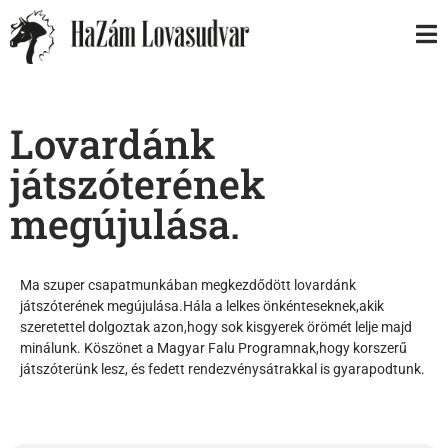
Lovardánk
játszóterének
megújulása.
Ma szuper csapatmunkában megkezdődött lovardánk
játszóterének megújulása.Hála a lelkes önkénteseknek,akik
szeretettel dolgoztak azon,hogy sok kisgyerek örömét lelje majd
minálunk. Köszönet a Magyar Falu Programnak,hogy korszerű
játszóterünk lesz, és fedett rendezvénysátrakkal is gyarapodtunk.