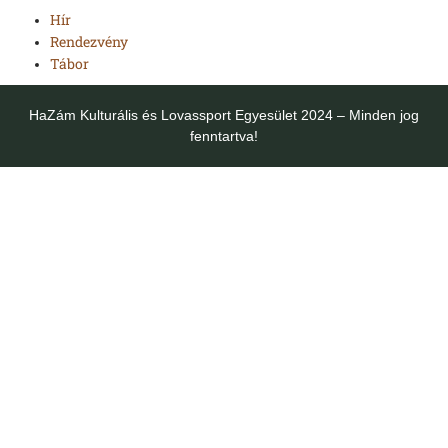
Hír
Rendezvény
Tábor
HaZám Kulturális és Lovassport Egyesület 2024 – Minden jog
fenntartva!