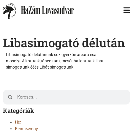
Libasimogató délután
Libasimogató délutánunk sok gyerkőc arcára csalt
mosolyt.Alkottunk,táncoltunk,mesét hallgattunk,libát
simogattunk ééés Libát simogattunk.
Kategóriák
Hír
Rendezvény